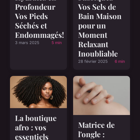
Profondeur
Vos Sels de
Vos Pieds
Bain Maison
Séchés et
pour un
Endommagés!
Moment
Relaxant
3 mars 2025
5 min
Inoubliable
28 février 2025
6 min
La boutique
Matrice de
afro : vos
l'ongle :
essentiels